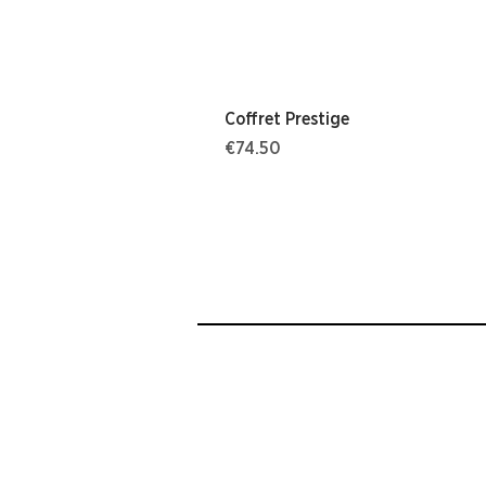
Coffret Prestige
價格
€74.50