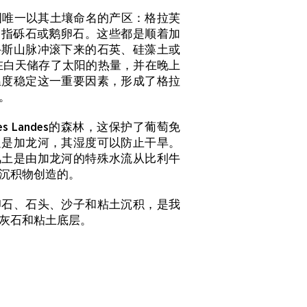
位于法国唯一以其土壤命名的产区：格拉芙
格拉芙是指砾石或鹅卵石。这些都是顺着加
牛斯山脉冲滚下来的石英、硅藻土或
在白天储存了太阳的热量，并在晚上
温度稳定这一重要因素，形成了格拉
。
s Landes的森林，这保护了葡萄免
边是加龙河，其湿度可以防止干旱。
风土是由加龙河的特殊水流从比利牛
沉积物创造的。
卵石、石头、沙子和粘土沉积，是我
灰石和粘土底层。