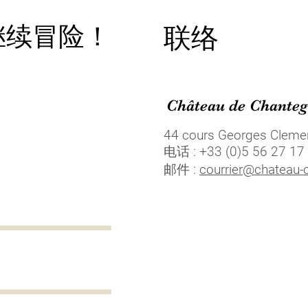
继续冒险！
联络
Château de Chanteg
44 cours Georges Cleme
电话 : +33 (0)5 56 27 17
邮件 :
courrier@chateau-