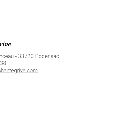
rive
nceau - 33720 Podensac
 38
chantegrive.com