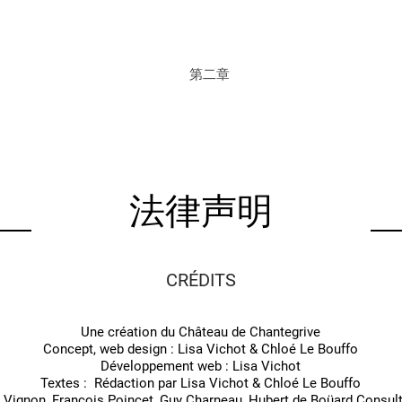
第二章
法律声明
CRÉDITS
Une création du Château de Chantegrive
Concept, web design : Lisa Vichot & Chloé Le Bouffo
Développement web : Lisa Vichot
Textes : Rédaction par Lisa Vichot & Chloé Le Bouffo
 Vignon, François Poincet, Guy Charneau, Hubert de Boüard Consul