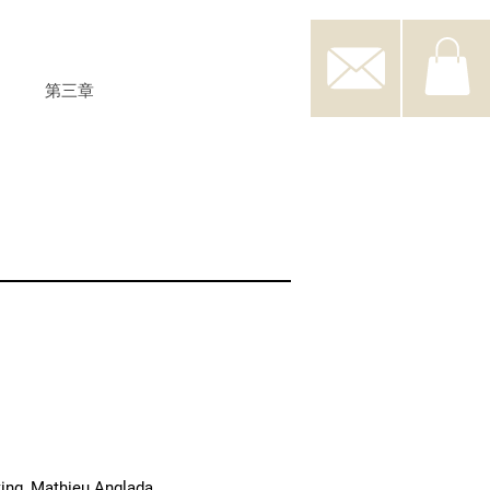
第三章
ting, Mathieu Anglada