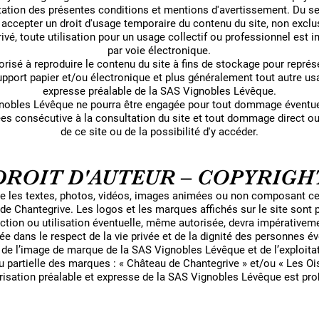
ptation des présentes conditions et mentions d'avertissement. Du seu
t accepter un droit d'usage temporaire du contenu du site, non exclus
ivé, toute utilisation pour un usage collectif ou professionnel est in
par voie électronique.
torisé à reproduire le contenu du site à fins de stockage pour repr
upport papier et/ou électronique et plus généralement tout autre us
expresse préalable de la SAS Vignobles Lévêque.
gnobles Lévêque ne pourra être engagée pour tout dommage éventuel
nées consécutive à la consultation du site et tout dommage direct ou i
de ce site ou de la possibilité d'y accéder.
DROIT D'AUTEUR – COPYRIGH
que les textes, photos, vidéos, images animées ou non composant ce 
de Chantegrive. Les logos et les marques affichés sur le site sont 
tion ou utilisation éventuelle, même autorisée, devra impérativeme
e dans le respect de la vie privée et de la dignité des personnes é
de l’image de marque de la SAS Vignobles Lévêque et de l’exploitat
u partielle des marques : « Château de Chantegrive » et/ou « Les O
orisation préalable et expresse de la SAS Vignobles Lévêque est pro